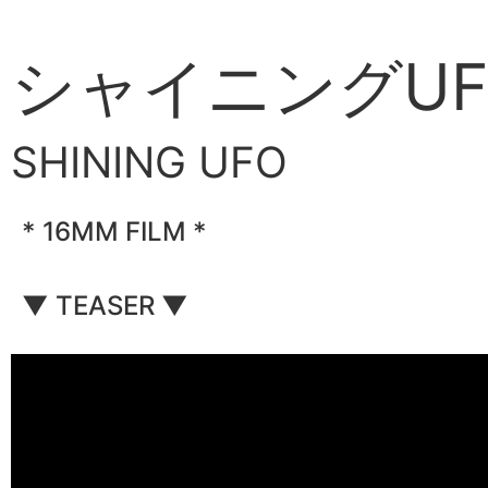
シャイニングUF
SHINING UFO
*
1
6
M
M
F
I
L
M
*
▼
T
E
A
S
E
R
▼