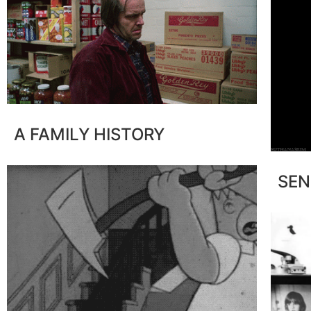
A
F
A
M
I
L
Y
H
I
S
T
O
R
Y
S
E
N