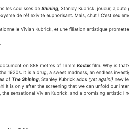
ns les coulisses de
Shining
, Stanley Kubrick, joueur, ajoute
oxysme de réflexivité euphorisant. Mais, chut ! C’est seulem
sationnelle Vivian Kubrick, et une filiation artistique promet
…
ital document on 888 metres of 16mm
Kodak
film. Why is that
 the 1920s. It is a drug, a sweet madness, an endless invest
nes of
The Shining
, Stanley Kubrick adds
(yet again!)
new lev
h! It is only after the screening that we can unfold our inte
 the sensational Vivian Kubrick, and a promising artistic l