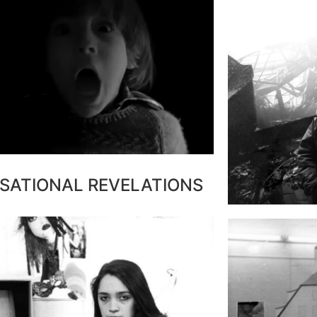
S
A
T
I
O
N
A
L
R
E
V
E
L
A
T
I
O
N
S