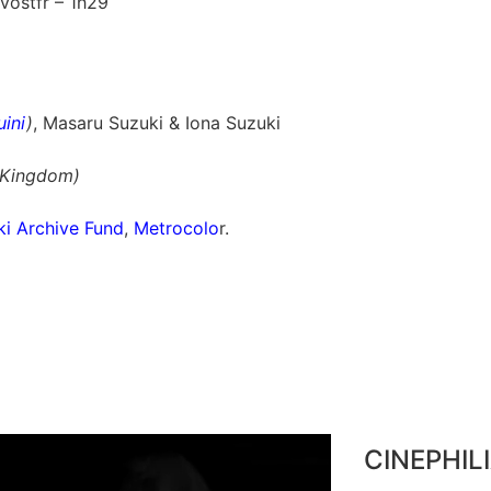
vostfr – 1h29
ini
)
, Masaru Suzuki & Iona Suzuki
 Kingdom)
ki Archive Fund
,
Metrocolo
r.
C
I
N
E
P
H
I
L
I