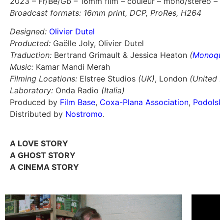
2023 – Fr/Be/Gb – 16mm film – couleur – mono/stéréo – 
Broadcast formats: 16mm print, DCP, ProRes, H264
Designed:
Olivier Dutel
Producted:
Gaëlle Joly, Olivier Dutel
Traduction:
Bertrand Grimault & Jessica Heaton
(
Monoqu
Music:
Kamar Mandi Merah
Filming Locations:
Elstree Studios
(UK)
, London
(United
Laboratory:
Onda Radio
(Italia)
Produced by
Film Base
,
Coxa-Plana Association
,
Podols
Distributed by
Nostromo
.
A LOVE STORY
A GHOST STORY
A CINEMA STORY