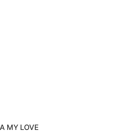
A
M
Y
L
O
V
E