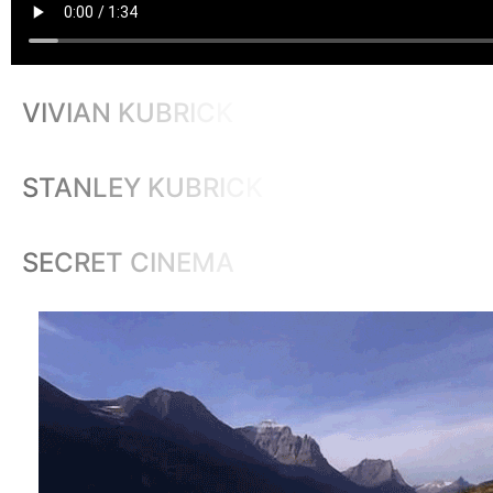
V
I
V
I
A
N
K
U
B
R
I
C
K
S
T
A
N
L
E
Y
K
U
B
R
I
C
K
S
E
C
R
E
T
C
I
N
E
M
A